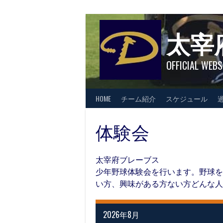
Skip
to
content
太宰
OFFICIAL WEBS
HOME
チーム紹介
スケジュール
体験会
太宰府ブレーブス
少年野球体験会を行います。野球を
い方、興味がある方ない方どんな人
2026年8月