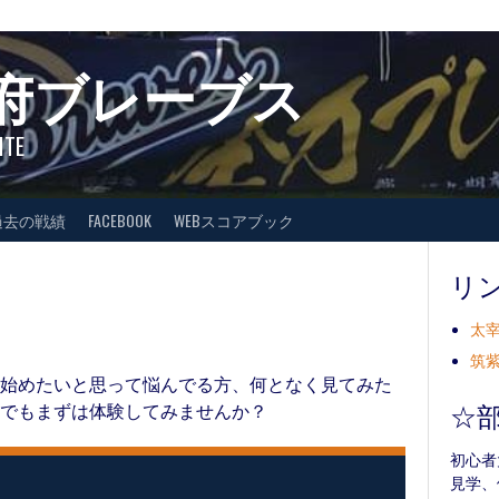
府ブレーブス
ITE
過去の戦績
FACEBOOK
WEBスコアブック
リ
太宰
筑紫
始めたいと思って悩んでる方、何となく見てみた
☆
でもまずは体験してみませんか？
初心者
見学、