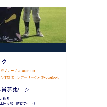
ンク
府ブレーブスFaceBook
少年野球サンデーリーグ連盟FaceBook
部員募集中☆
大歓迎！
体験入部、随時受付中！