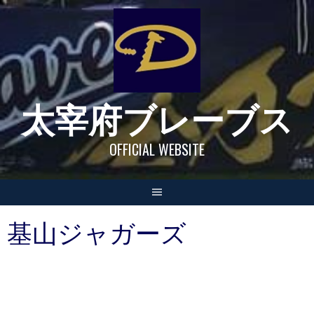
Skip
to
content
太宰府ブレーブス
OFFICIAL WEBSITE
基山ジャガーズ