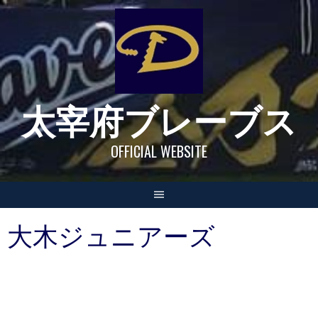
Skip
to
content
太宰府ブレーブス
OFFICIAL WEBSITE
大木ジュニアーズ