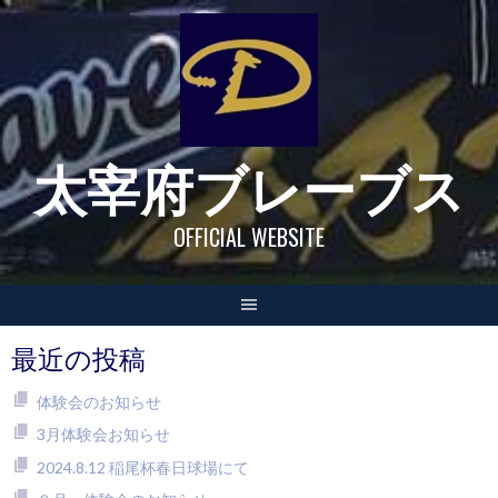
Skip
to
content
太宰府ブレーブス
OFFICIAL WEBSITE
最近の投稿
体験会のお知らせ
3月体験会お知らせ
2024.8.12 稲尾杯春日球場にて