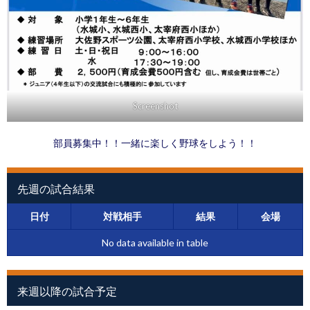
Screenshot
部員募集中！！一緒に楽しく野球をしよう！！
先週の試合結果
日付
対戦相手
結果
会場
No data available in table
来週以降の試合予定