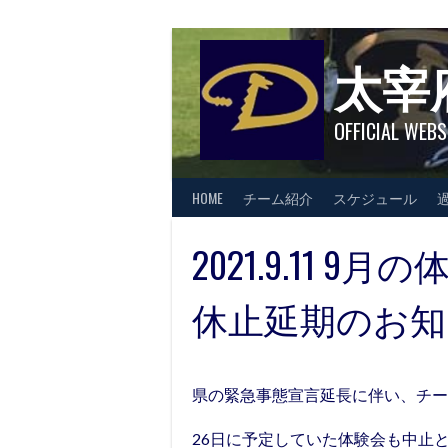
Skip
to
content
太宰
OFFICIAL WEBS
HOME
チーム紹介
スケジュール
2021.9.11
休止延期のお知
県の緊急事態宣言延長に伴い、チー
26日に予定していた体験会も中止