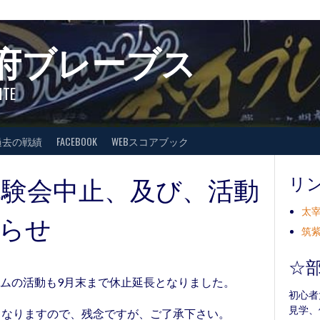
府ブレーブス
ITE
過去の戦績
FACEBOOK
WEBスコアブック
 9月の体験会中止、及び、活動
リ
太宰
らせ
筑紫
☆
ムの活動も9月末まで休止延長となりました。
初心者
見学、
となりますので、残念ですが、ご了承下さい。