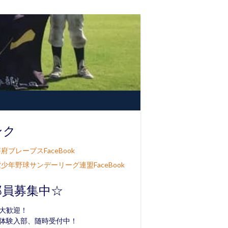
ンク
府ブレーブスFaceBook
少年野球サンデーリーグ連盟FaceBook
部員募集中☆
大歓迎！
体験入部、随時受付中！