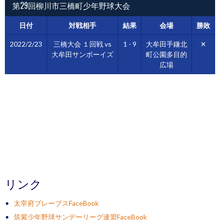
第29回柳川市三橋町少年野球大会
日付
対戦相手
結果
会場
勝敗
2022/2/23
三橋大会 １回戦 vs
1 - 9
大牟田手鎌北
✕
大牟田サンボーイズ
町公園多目的
広場
リンク
太宰府ブレーブスFaceBook
筑紫少年野球サンデーリーグ連盟FaceBook