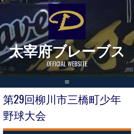
Skip
to
content
太宰府ブレーブス
OFFICIAL WEBSITE
第29回柳川市三橋町少年
野球大会