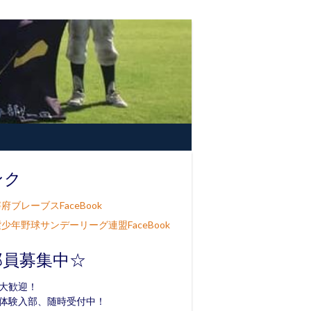
ンク
府ブレーブスFaceBook
少年野球サンデーリーグ連盟FaceBook
部員募集中☆
大歓迎！
体験入部、随時受付中！