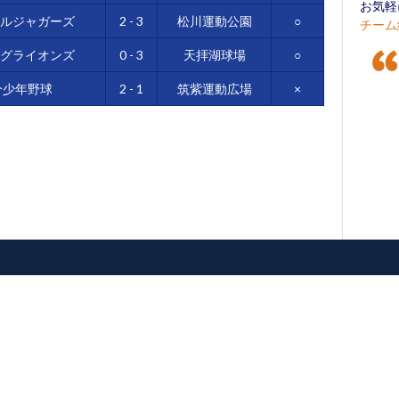
お気軽
トルジャガーズ
2 - 3
松川運動公園
○
チーム
ングライオンズ
0 - 3
天拝湖球場
○
分少年野球
2 - 1
筑紫運動広場
×