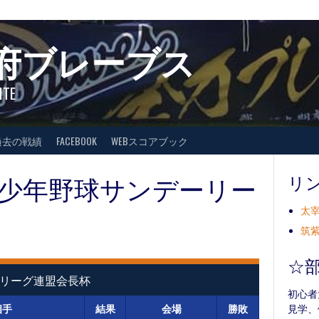
府ブレーブス
ITE
過去の戦績
FACEBOOK
WEBスコアブック
少年野球サンデーリー
リ
太宰
筑紫
☆
リーグ連盟会長杯
初心者
相手
結果
会場
勝敗
見学、