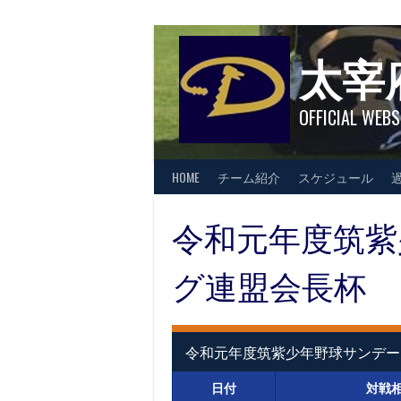
Skip
to
content
太宰
OFFICIAL WEBS
HOME
チーム紹介
スケジュール
令和元年度筑紫
グ連盟会長杯
令和元年度筑紫少年野球サンデー
日付
対戦