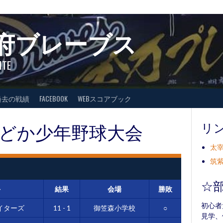
府ブレーブス
ITE
過去の戦績
FACEBOOK
WEBスコアブック
どか少年野球大会
リ
太宰
筑紫
☆
手
結果
会場
勝敗
初心者
イターズ
11 - 1
御笠森小学校
○
見学、