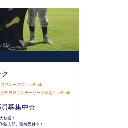
ンク
府ブレーブスFaceBook
少年野球サンデーリーグ連盟FaceBook
部員募集中☆
大歓迎！
体験入部、随時受付中！