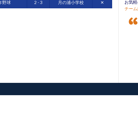
お気軽
年野球
2 - 3
月の浦小学校
✕
チーム