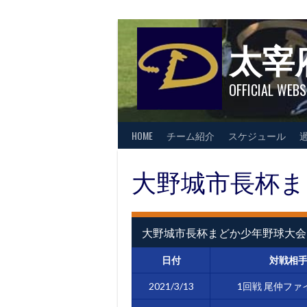
Skip
to
content
太宰
OFFICIAL WEBS
HOME
チーム紹介
スケジュール
大野城市長杯ま
大野城市長杯まどか少年野球大会
日付
対戦相
2021/3/13
1回戦 尾仲ファ