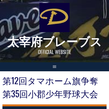
Skip
to
content
太宰府ブレーブス
OFFICIAL WEBSITE
第12回タマホーム旗争奪
第35回小郡少年野球大会