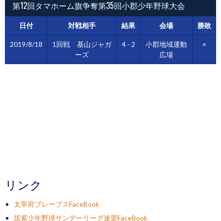
第12回タマホーム旗争奪第35回小郡少年野球大会
日付
対戦相手
結果
会場
勝敗
2019/8/18
1回戦 基山ジャガ
4 - 2
小郡地域運動
×
ーズ
広場
リンク
太宰府ブレーブスFaceBook
筑紫少年野球サンデーリーグ連盟FaceBook