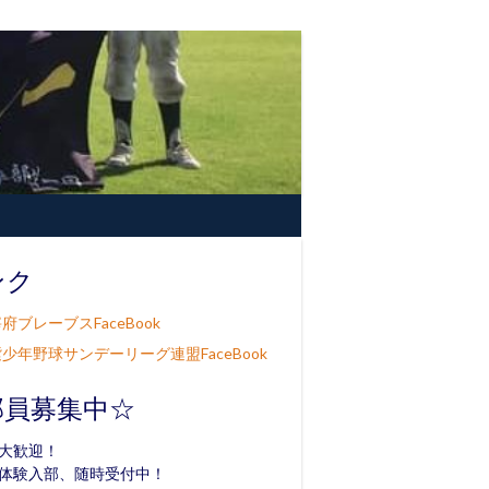
ンク
府ブレーブスFaceBook
少年野球サンデーリーグ連盟FaceBook
部員募集中☆
大歓迎！
体験入部、随時受付中！