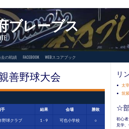
府ブレーブス
ITE
過去の戦績
FACEBOOK
WEBスコアブック
年親善野球大会
リ
太宰
筑紫
☆
相手
結果
会場
勝敗
初心者
年野球クラブ
1 - 9
可也小学校
○
見学、