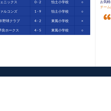
お気軽
フェニックス
0 - 2
怡土小学校
○
チーム
ファルコンズ
1 - 9
怡土小学校
○
年野球クラブ
4 - 2
東風小学校
×
早良ホークス
4 - 5
東風小学校
○