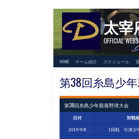
Skip
to
content
太宰
OFFICIAL WEBS
HOME
チーム紹介
スケジュール
第38回糸島少
第38回糸島少年親善野球大会
日付
対戦
2019/9/8
1回戦 引津少