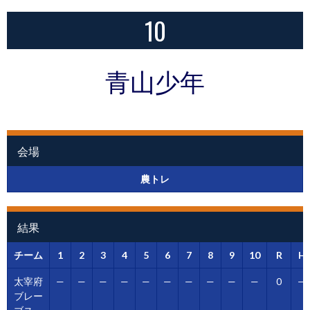
10
青山少年
会場
農トレ
結果
チーム
1
2
3
4
5
6
7
8
9
10
R
H
太宰府
—
—
—
—
—
—
—
—
—
—
0
—
ブレー