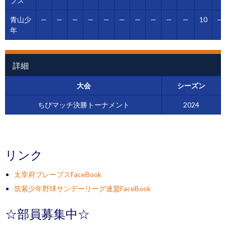
ブス
青山少
—
—
—
—
—
—
—
—
—
—
10
—
年
詳細
大会
シーズン
ちびマッチ決勝トーナメント
2024
リンク
太宰府ブレーブスFaceBook
筑紫少年野球サンデーリーグ連盟FaceBook
☆部員募集中☆