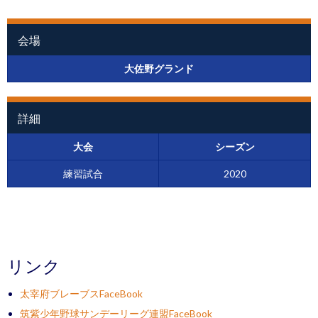
会場
大佐野グランド
詳細
大会
シーズン
練習試合
2020
リンク
太宰府ブレーブスFaceBook
筑紫少年野球サンデーリーグ連盟FaceBook