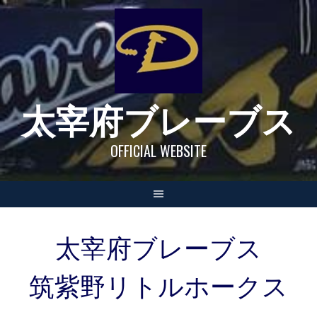
Skip
to
content
太宰府ブレーブス
OFFICIAL WEBSITE
太宰府ブレーブス
筑紫野リトルホークス