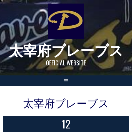
Skip
to
content
太宰府ブレーブス
OFFICIAL WEBSITE
太宰府ブレーブス
12