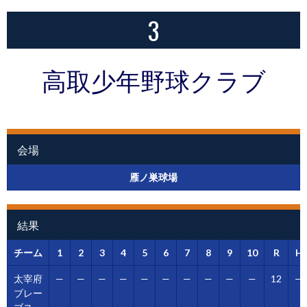
3
高取少年野球クラブ
会場
雁ノ巣球場
結果
チーム
1
2
3
4
5
6
7
8
9
10
R
H
太宰府
—
—
—
—
—
—
—
—
—
—
12
—
ブレー