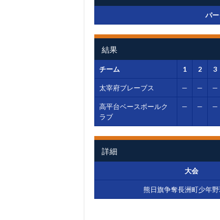
パー
結果
チーム
1
2
3
太宰府ブレーブス
—
—
—
高平台ベースボールク
—
—
—
ラブ
詳細
大会
熊日旗争奪長洲町少年野