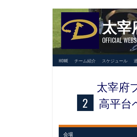
Skip
to
content
太宰
OFFICIAL WEBS
HOME
チーム紹介
スケジュール
太宰府
2
高平台
会場