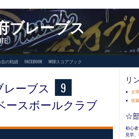
府ブレーブス
ITE
過去の戦績
FACEBOOK
WEBスコアブック
リ
ブレーブス
9
太宰
ベースボールクラブ
筑紫
☆
初心者
見学、