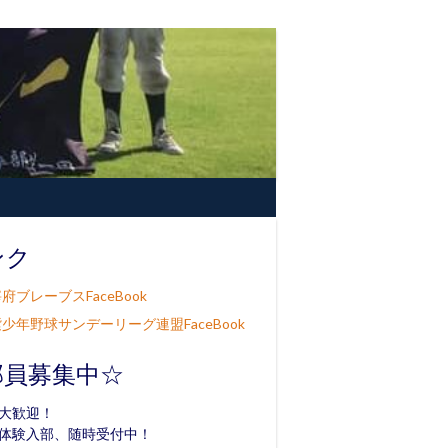
ンク
府ブレーブスFaceBook
少年野球サンデーリーグ連盟FaceBook
部員募集中☆
大歓迎！
体験入部、随時受付中！