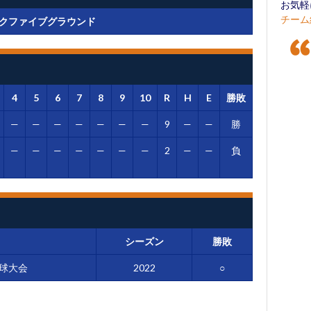
お気軽
チーム
クファイブグラウンド
4
5
6
7
8
9
10
R
H
E
勝敗
—
—
—
—
—
—
—
9
—
—
勝
—
—
—
—
—
—
—
2
—
—
負
シーズン
勝敗
球大会
2022
○