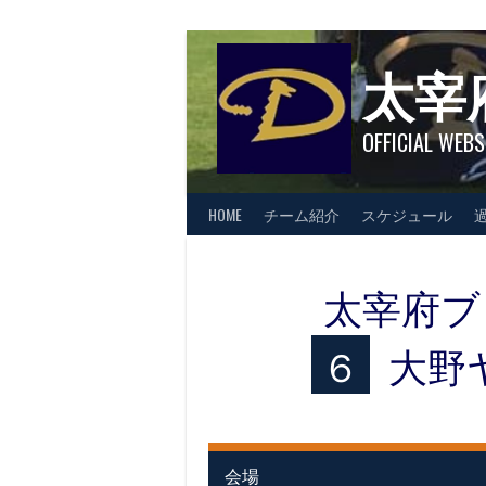
Skip
to
content
太宰
OFFICIAL WEBS
HOME
チーム紹介
スケジュール
太宰府ブ
６
大野
会場