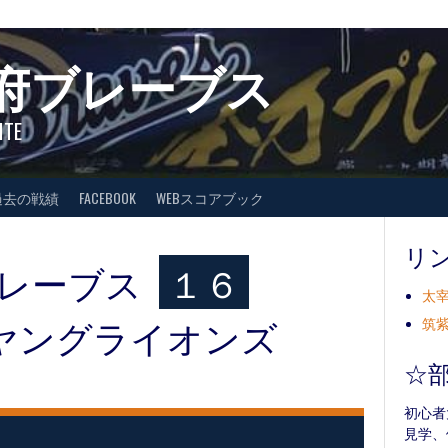
府ブレーブス
ITE
過去の戦績
FACEBOOK
WEBスコアブック
リ
レーブス
１６
太宰
ヤングライオンズ
筑紫
☆
初心者
見学、