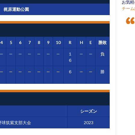
お気軽
チーム
梶原運動公園
4
5
6
7
8
9
10
R
H
E
勝敗
—
—
—
—
—
—
—
１
—
—
負
６
—
—
—
—
—
—
—
６
—
—
勝
シーズン
野球筑紫支部大会
2023