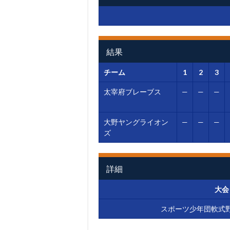
結果
チーム
1
2
3
太宰府ブレーブス
—
—
—
大野ヤングライオン
—
—
—
ズ
詳細
大会
スポーツ少年団軟式