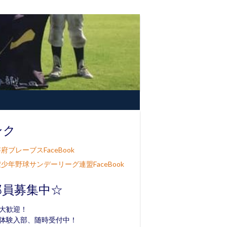
ンク
府ブレーブスFaceBook
少年野球サンデーリーグ連盟FaceBook
部員募集中☆
大歓迎！
体験入部、随時受付中！