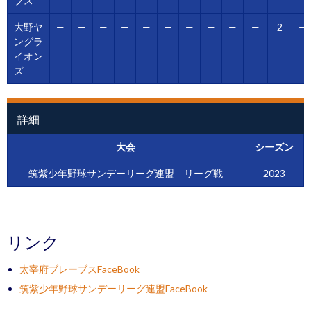
ブス
大野ヤ
—
—
—
—
—
—
—
—
—
—
2
—
ングラ
イオン
ズ
詳細
大会
シーズン
筑紫少年野球サンデーリーグ連盟 リーグ戦
2023
リンク
太宰府ブレーブスFaceBook
筑紫少年野球サンデーリーグ連盟FaceBook