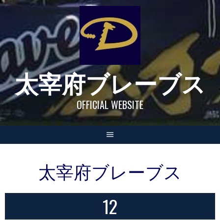
Skip
to
content
太宰府ブレーブス
OFFICIAL WEBSITE
太宰府ブレーブス
12