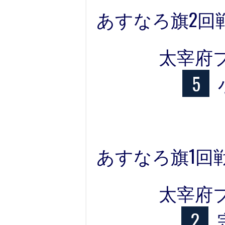
あすなろ旗2回戦
太宰府
5
あすなろ旗1回戦
太宰府
2