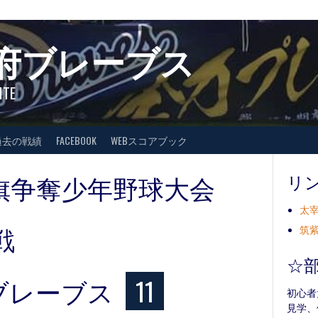
府ブレーブス
ITE
過去の戦績
FACEBOOK
WEBスコアブック
旗争奪少年野球大会
リ
太宰
戦
筑紫
☆
ブレーブス
11
初心者
見学、