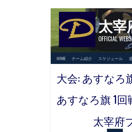
Skip
to
content
太宰
OFFICIAL WEBS
HOME
チーム紹介
スケジュール
大会:
あすなろ
あすなろ旗 1回
太宰府