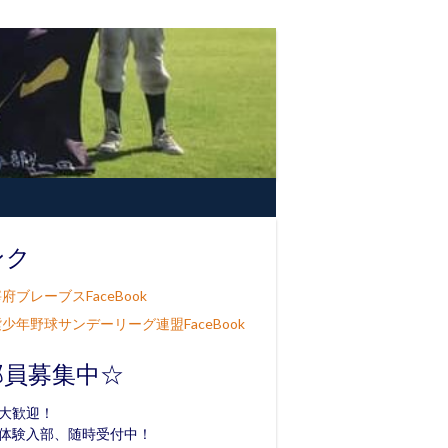
ンク
府ブレーブスFaceBook
少年野球サンデーリーグ連盟FaceBook
部員募集中☆
大歓迎！
体験入部、随時受付中！