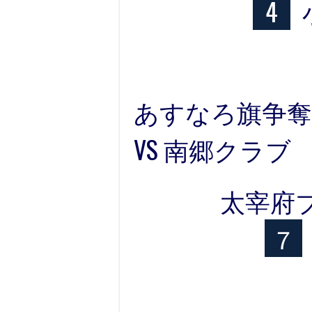
4
あすなろ旗争奪
VS 南郷クラブ
太宰府
７