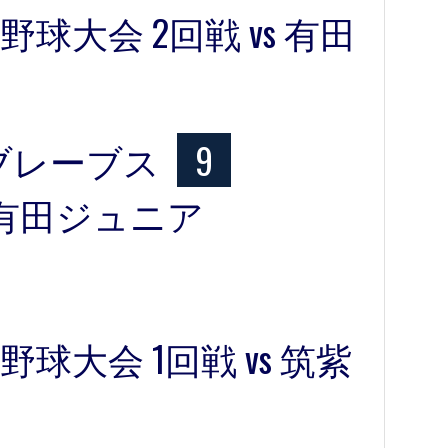
球大会 2回戦 vs 有田
ブレーブス
9
有田ジュニア
球大会 1回戦 vs 筑紫