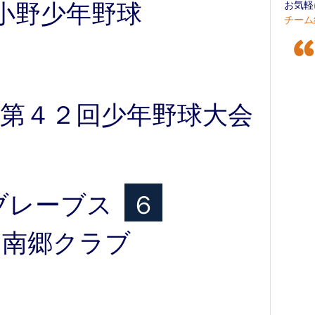
小野少年野球
お気軽
チーム
第４２回少年野球大会
ブレーブス
６
南郷クラブ