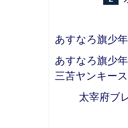
あすなろ旗少年
あすなろ旗少年野
三苫ヤンキース
太宰府ブ