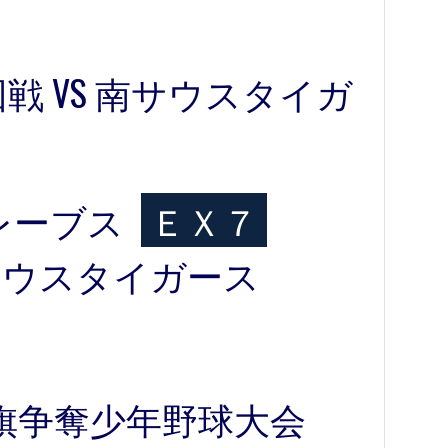
戦 VS 南サウスタイガ
レーブス
ＥＸ７
サウスタイガース
ス旗争奪少年野球大会