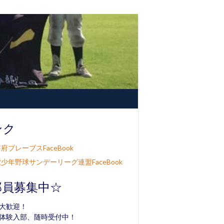
ンク
府ブレーブスFaceBook
少年野球サンデーリーグ連盟FaceBook
部員募集中☆
大歓迎！
体験入部、随時受付中！