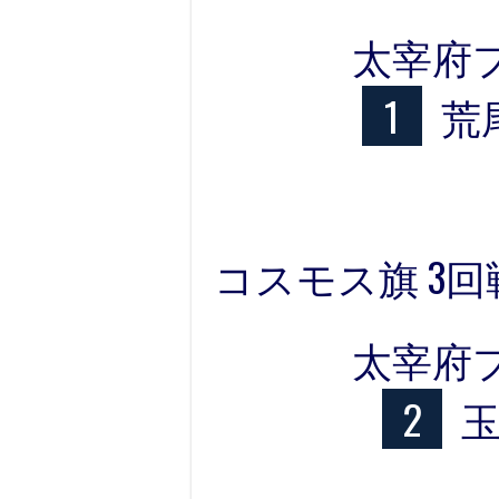
太宰府
1
荒
コスモス旗 3回
太宰府
2