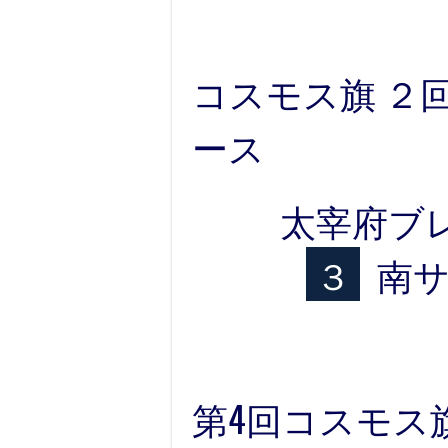
コスモス旗 ２回
ース
太宰府ブ
３
南
第4回コスモ