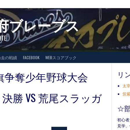
府ブレーブス
ITE
過去の戦績
FACEBOOK
WEBスコアブック
旗争奪少年野球大会
リ
太宰
決勝 VS 荒尾スラッガ
筑紫
☆
初心者
見学、