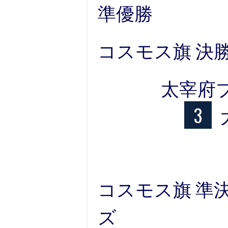
準優勝
コスモス旗 決勝
太宰府
3
コスモス旗 準決
ズ