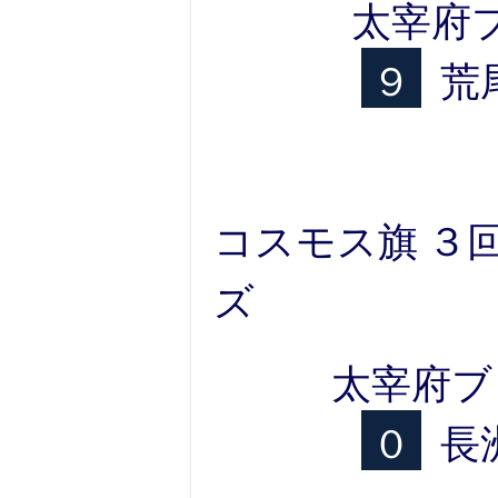
太宰府
９
荒
コスモス旗 ３回
ズ
太宰府ブ
０
長