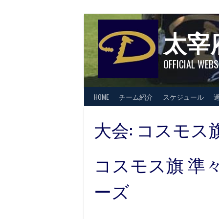
Skip
to
content
太宰
OFFICIAL WEBS
HOME
チーム紹介
スケジュール
大会:
コスモス
コスモス旗 準々
ーズ