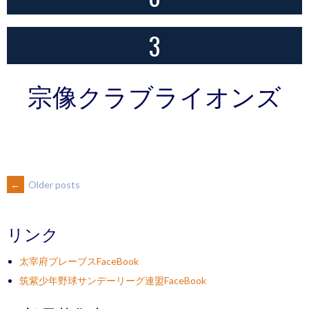
3
宗像クラブライオンズ
POSTS
←
Older posts
NAVIGATION
リンク
太宰府ブレーブスFaceBook
筑紫少年野球サンデーリーグ連盟FaceBook