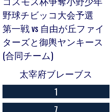
コスモス杯争奪小野少年
野球チビッコ大会予選
第一戦 vs 自由が丘ファイ
ターズと御輿ヤンキース
(合同チーム)
太宰府ブレーブス
1
7