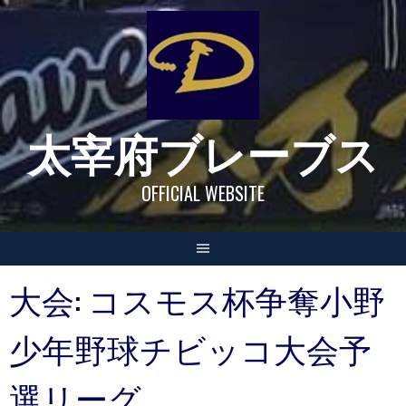
Skip
to
content
太宰府ブレーブス
OFFICIAL WEBSITE
大会:
コスモス杯争奪小野
少年野球チビッコ大会予
選リーグ