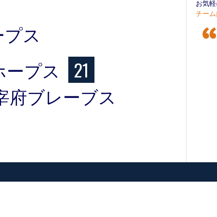
お気軽
チーム
ープス
ホープス
21
宰府ブレーブス