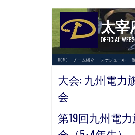
Skip
to
content
太宰
OFFICIAL WEBS
HOME
チーム紹介
スケジュール
大会:
九州電力
会
第19回九州電
会（5･4年生）