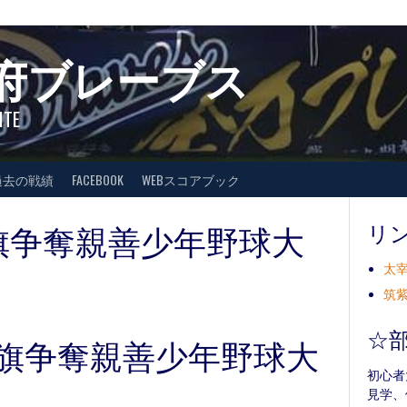
府ブレーブス
ITE
過去の戦績
FACEBOOK
WEBスコアブック
旗争奪親善少年野球大
リ
太宰
筑紫
☆
力旗争奪親善少年野球大
初心者
見学、