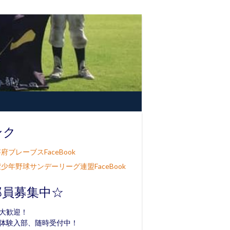
ンク
府ブレーブスFaceBook
少年野球サンデーリーグ連盟FaceBook
部員募集中☆
大歓迎！
体験入部、随時受付中！