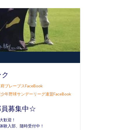
ンク
府ブレーブスFaceBook
少年野球サンデーリーグ連盟FaceBook
部員募集中☆
大歓迎！
体験入部、随時受付中！