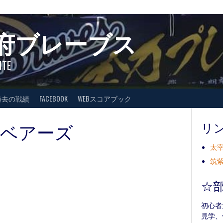
府ブレーブス
ITE
過去の戦績
FACEBOOK
WEBスコアブック
ルベアーズ
リ
太宰
筑紫
☆
初心者
見学、