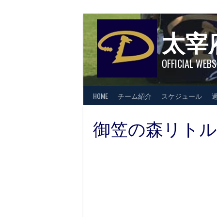
Skip
to
content
太宰
OFFICIAL WEBS
HOME
チーム紹介
スケジュール
御笠の森リト