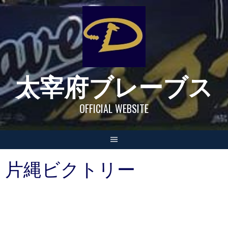
Skip
to
content
太宰府ブレーブス
OFFICIAL WEBSITE
片縄ビクトリー