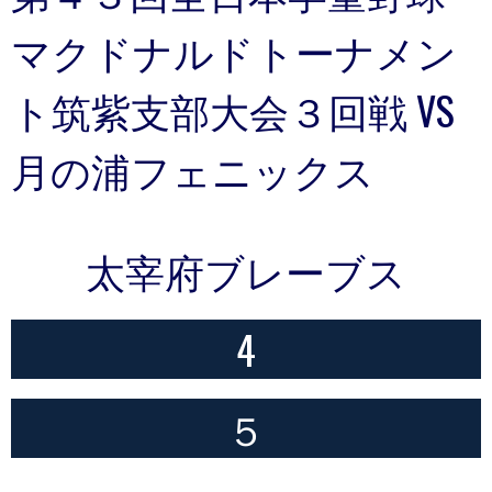
マクドナルドトーナメン
ト筑紫支部大会３回戦 VS
月の浦フェニックス
太宰府ブレーブス
4
５