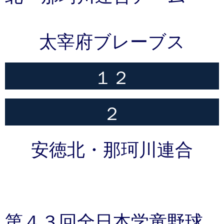
太宰府ブレーブス
１２
２
安徳北・那珂川連合
第４３回全日本学童野球