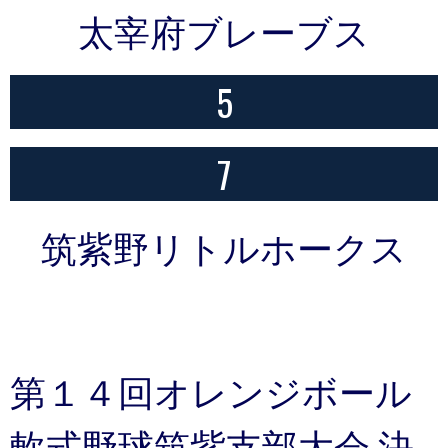
太宰府ブレーブス
5
7
筑紫野リトルホークス
第１４回オレンジボール
軟式野球筑紫支部大会 決