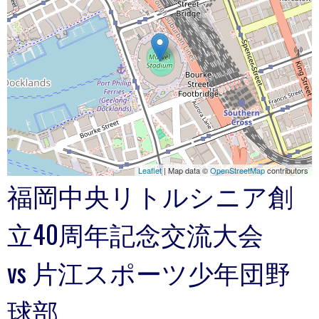
Leaflet
| Map data ©
OpenStreetMap
contributors
福岡中央リトルシニア創
立40周年記念交流大会
vs 片江スポーツ少年団野
球部