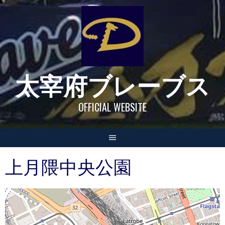
Skip
to
content
太宰府ブレーブス
OFFICIAL WEBSITE
上月隈中央公園