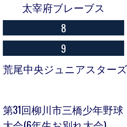
太宰府ブレーブス
8
9
荒尾中央ジュニアスター
第31回柳川市三橋少年野球
大会(6年生お別れ大会)