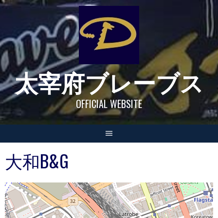
Skip
to
content
太宰府ブレーブス
OFFICIAL WEBSITE
大和B&G