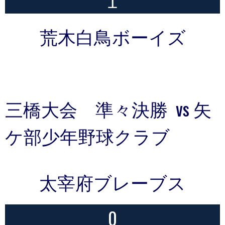
荒木白鳥ボーイズ
三橋大会 準々決勝 vs 矢
ケ部少年野球クラブ
太宰府ブレーブス
0