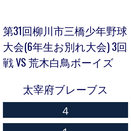
第31回柳川市三橋少年野球
大会(6年生お別れ大会) 3回
戦 VS 荒木白鳥ボーイズ
太宰府ブレーブス
４
１