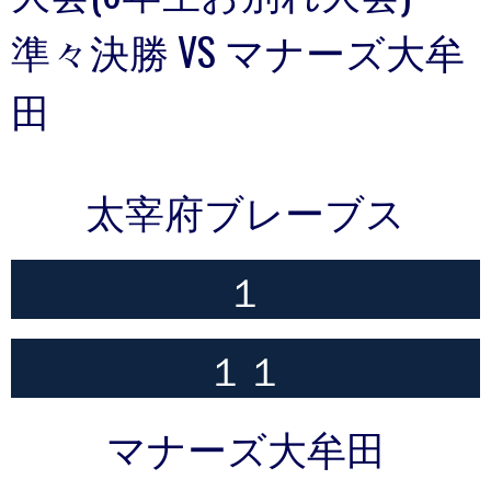
準々決勝 VS マナーズ大牟
田
太宰府ブレーブス
１
１１
マナーズ大牟田