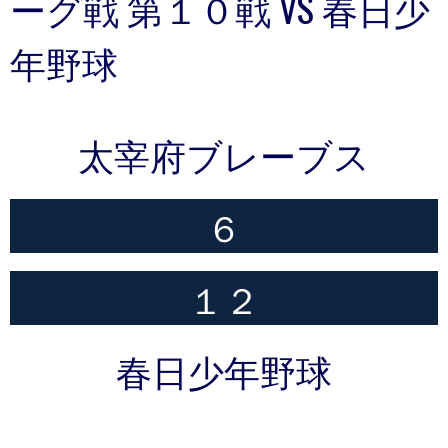
ーグ戦 第１０戦 VS 春日少
年野球
太宰府ブレーブス
６
１２
春日少年野球