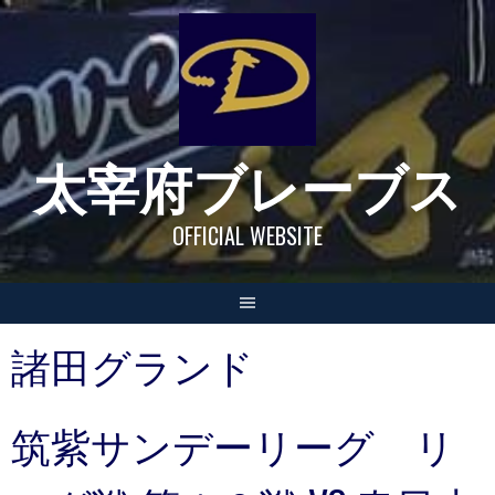
Skip
to
content
太宰府ブレーブス
OFFICIAL WEBSITE
諸田グランド
筑紫サンデーリーグ リ