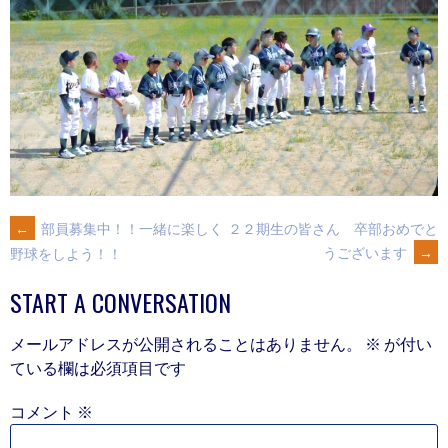
POST
←
部員募集中！！一緒に楽しく
２２期生の皆さん 卒部おめでと
うございます
→
野球をしよう！！
NAVIGATION
START A CONVERSATION
メールアドレスが公開されることはありません。
※
が付い
ている欄は必須項目です
コメント
※